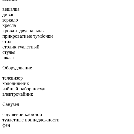
вешалка
диван
зеркало
кресла
кровать двуспальная
прикроватные тумбочки
стол
столик туалетный
стулья
шкаф
Оборудование
телевизор
холодильник
чайный набор посуды
электрочайник
Санузел
с душевой кабиной
туалетные принадлежности
фен